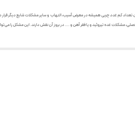
عداد کم غدد چربی همیشه در معرض آسیب، التهاب و سایر مشکلات شایع دیگر قرار د
لی، مشکلات غده تیروئید و یا فقر آهن و .... در بروز آن نقش دارند. این مشکل را می‌ت
عه شرکت مهلران با طراحی خاص، منحصر به فرد از دید فرمولاسیون و بسته بندی تولید ش
احی دور چشم را به تاخیر انداخته و از طرفی چروک‌های خفیف پوست را نیز درمان خواهد 
فیف