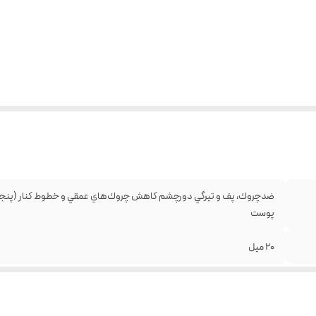
ضدچروك، پف و تيرگي دورچشم كاهش چروك‌هاي عمقي و خطوط كنار (پنجه كل
پوست
20 میل