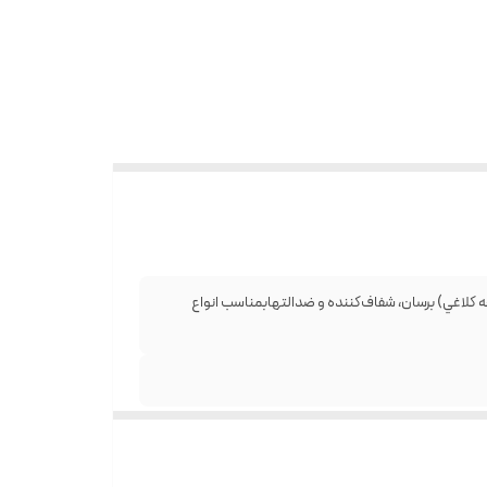
اغي) برسان، شفاف‌كننده و ضدالتهابمناسب انواع