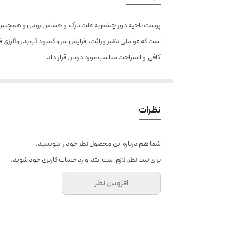
پوست ناحیه دور چشم به علت نازک و حساس بودن و همچنین ت
است که عواملی نظیر وراثت، افزایش سن، کمبود آب بدن،آلرژی فص
کافی و استراحت مناسب مورد درمان قرار داد.
در این راستا کرم تخصصی دور چشم تراست در واحد تحقیق و توس
محصول با فرمولاسیون منحصر به فرد خود، روند پیری و چروک نو
ویژگی‌ها:
نظرات
جلوگیری از چروک پوست دور چشم و از بین برنده چروک‌های خ
کاهش تیرگی در پوست اطراف چشم
شما هم درباره این محصول نظر خود را بنویسید.
کاهش پف دور چشم
برای ثبت نظر، لازم است ابتدا وارد حساب کاربری خود شوید.
دارای خواص ضد التهاب مناسب جهت دور چشم
افزودن نظر
آبرسانی موثر پوست
جذب سریع
حاوی املاح و ویتامین‌های ضروری پوست