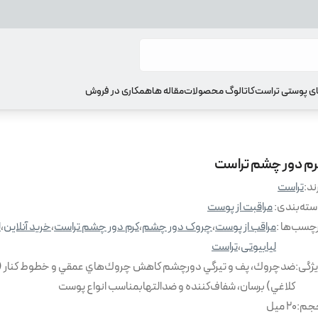
ای پوستی تراست
کاتالوگ محصولات
مقاله ها
همکاری در فروش
رم دور چشم تراست
ند:
تراست
ته‌بندی
:
مراقبت از پوست
چسب‌ها :
مراقب از پوست
،
چروک دور چشم
،
کرم دور چشم تراست
،
خرید آنلاین
،
ل
لیابیوتی
،
تراست
ژگی
:
ضدچروك، پف و تيرگي دورچشم كاهش چروك‌هاي عمقي و خطوط كنار (
كلاغي) برسان، شفاف‌كننده و ضدالتهابمناسب انواع پوست
جم
:
20 میل