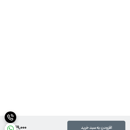
اطمینان حاصل کنید.
توجه ویژه:
این دهانشویه، فاقد فلوراید در ترکیباتش می‌باشد (Fluoride-Free).
روش مصرف:
روزی دوبار، صبح و شب پس از مسواک و نخ دندان، هر بار به مدت
30 ثانیه مورداستفاده قرار گیرد.
هشدارها:
در جای خشک و خنک و به دور از نور مستقیم آفتاب و دور از دسترس
کودکان نگهداری شود. این محصول خوردنی نیست و فاقد هرگونه عوارض جانبی
شایع می‌باشد.
349,000
افزودن به سبد خرید