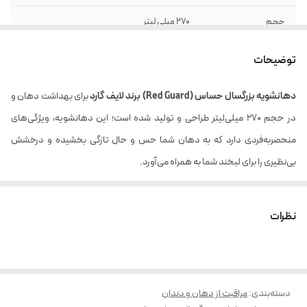
حجم
270 میلی لیتر
توضیحات
دهانشویه بزرگسال حساس (
Red Guard
) برند لایف گارد
برای بهداشت دهان و
در حجم 270 میلی‌لیتر طراحی و تولید شده است؛ این دهانشویه، ویژگی‌های
منحصربه‌فردی دارد که به دهان شما حس و حال تازگی بخشیده و درخشش
بی‌نظیری را برای لبخند شما به همراه می‌آورد.
این دهانشویه،
با تمیز کردن کل حفره دهانی، احساسی سرشار از تازگی به شما هدیه می‌دهد.
نظرات
بوی بد دهان را با نابودی میکروب‌ها، از بین برده و تنفس شما را تازه می‌سازد.
با استحکام‌بخشی به دندان‌ها، زیبایی طبیعی دندان‌های شما را دوچندان
می‌کند.
دسته‌بندی
:
مراقبت از دهان و دندان
از پوسیدگی دندان‌ها، جلوگیری کرده و دندان‌های‌تان را سالم نگه می‌دارد.