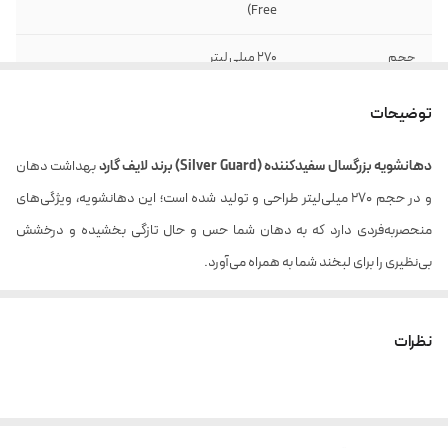
Free)
حجم
270 میلی لیتر
توضیحات
دهانشویه بزرگسال سفیدکننده (
Silver Guard
) برند لایف گارد
بهداشت دهان
و در حجم 270 میلی‌لیتر طراحی و تولید شده است؛ این دهانشویه، ویژگی‌های
منحصربه‌فردی دارد که به دهان شما حس و حال تازگی بخشیده و درخشش
بی‌نظیری را برای لبخند شما به همراه می‌آورد.
این دهانشویه،
با تمیز کردن کل حفره دهانی، احساسی سرشار از تازگی به شما هدیه می‌دهد.
نظرات
بوی بد دهان را با نابودی میکروب‌ها، از بین برده و تنفس شما را تازه می‌سازد.
با استحکام‌بخشی به دندان‌ها، زیبایی طبیعی دندان‌های شما را دوچندان
می‌کند.