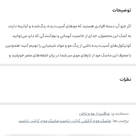
توضیحات
اگر جزو آن دسته افرادی هستید که موهای آسیب‌دیده، رنگ‌شده و کراتینه دارند،
به کمک این محصول، جدای از خاصیت آبرسانی و نرم‌کنندگی که دارد می‌توانید
کوتیکول‌های آسیب‌دیده ناشی از رنگ مو و مواد شیمیایی را ترمیم کنید؛ همچنین
با مصرف این ماسک مو، از تارهای موی سر شما در برابر اشعه‌های مضر خورشید و
آسیب‌های دستگاه‌های فیزیکی محافظت می‌شود و با تشکیل لایه نازکی بر روی مو
ضمن روان‌سازی سطحی، مقاومت سطح مو افزایش پیدا می‌کند. با استفاده از
نظرات
ماسک موی آبکشی کراتین و کراویس، بر سطح تثبیت و ماندگاری رنگ روی مو
اضافه شده و ضخیم و درخشان می‌شود. کراویس (یک کمپلکس پروتئینی
چندمنظوره) و کراتین موجود در این ماسک مو، با نفوذ به درون کوتیکول‌های مو
دسته‌بندی
:
مراقبت از مو و ناخن
و بالابردن سطح مقاومت آن، استحکام موهای آسیب‌دیده در اثر دکلره را تا سه
برچسب‌ها :
ماسک موی آبکشی کراتین تراست
،
ماسک موی کراتین تراست
برابر افزایش می‌دهد. این محصول بالاترین قدرت جذب و اثربخشی را برای تارهای
مو به ارمغان آورده و موی سر شما را از ریشه تا نوک مو تغذیه می‌کند.