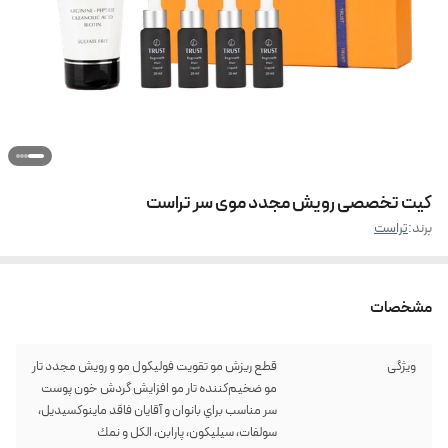
کیت تخصصی رویش مجدد موی سر تراست
برند:
تراست
مشخصات
ویژگی
قطع ريزش مو تقويت فوليكول مو و رويش مجدد تار
مو ضخيم‌كننده تار مو افزايش گردش خون پوست
سر مناسب براي بانوان و آقايان فاقد ماينوكسيديل،
سولفات، سيليكون، پارابن، الكل و نمك