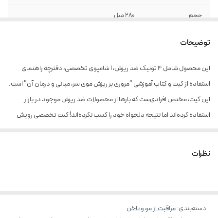
حجم
280 میل
توضیحات
این محصول شامل 4 تونیک ضد ریزش، 1 شامپوی تخصصی، دفترچه راهنمای
استفاده از کیت و کتاب آموزشی "مروری بر ریزش موی سر، مبانی و درمان آن" است.
این کیت، مختص افرادی‌ست که بارها از محصولات ضد ریزش موجود در بازار
استفاده کرده‌اند اما نتیجه دلخواه خود را کسب نکرده‌اند! کیت تخصصی رویش
مجدد تراست با استفاده از ترکیبات طبیعی، برای تاثیر گذاری بیشتر طراحی شده
است و در مدت زمان 6 ماه، اثرات چشمگیری بر رشد مو خواهد داشت.
نظرات
محلول تخصصی رویش مجد مو:
این محصول الزاما هر شب قبل از خواب بایستی استفاده شود، به گونه‌ای که تمام
قسمت‌های دچار ریزش را پوشش دهد؛ سپس به آرامی توسط انگشتان ماساژ
دسته‌بندی
:
مراقبت از مو و ناخن
داده شود. در صورتی که قصد استحمام را داشته باشید، می‌بایست حداقل 8