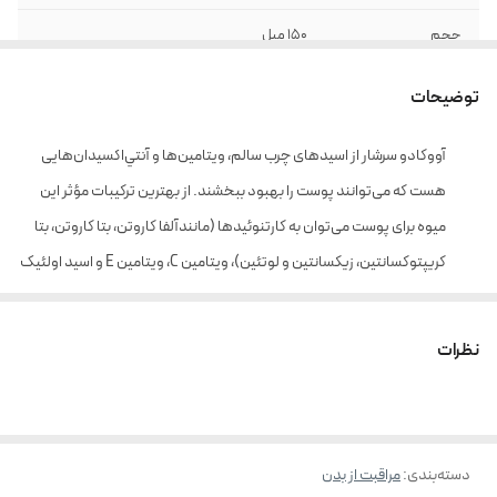
حجم
150 میل
توضیحات
آووكادو سرشار از اسيدهای چرب سالم، ويتامين‌ها و آنتي‌اكسيدان‌هايی
هست كه می‌توانند پوست را بهبود ببخشند. از بهترين ترکیبات مؤثر اين
ميوه برای پوست می‌توان به كارتنوئيدها (مانندآلفا كاروتن، بتا كاروتن، بتا
كريپتوكسانتين، زيكسانتين و لوتئين)، ويتامين C، ويتامين E و اسيد اولئيک
اشاره کرد.
اين تركيبات محافظ خوبی برای پوست شما هستند و از آسيب‌های محيطی كه
نظرات
منجر به ايجاد چين و چروک و خطوط ريز پوستی می‌شود و ديگر عوامل که نشانگر
پيری زودرس هستند، پيشگيری می‌كنند.
کرم آووکادوی تراست، با دارا بودن روغن‌های کاملا طبیعی و خالص آووکادو
دسته‌بندی
:
مراقبت از بدن
موجب افزایش نرمی و لطافت و یکپارچگی عملکرد پوست می‌شود. اثر نرم‌کنندگی