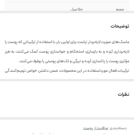
حجم
150 میل
توضیحات
ماسک‌های صورت لایه‌بردار تراست برای اولین بار، با استفاده از ترکیباتی که پوست را
لایه‌برداری کرده و به بازسازی، استحکام و جوانسازی پوست کمک می‌کنند، به طرز
مؤثری پوست را پاکسازی کرده و تیرگی و لک‌های پوستی را برطرف می‌کنند.
ترکیبات فعال مورداستفاده در این محصولات، ضمن داشتن خواص ترمیم‌کنندگی
برای پوست، به طور مؤثری از ایجاد التهاب در پوست جلوگیری کرده و به نرمی و
حفظ رطوبت پوست کمک می‌کنند؛ ماسک‌های لایه‌بردار تراست، عملکرد
نظرات
منحصربه‌فردی در پاکسازی آلاینده‌ها و رفع تیرگی پوست دارند؛ این ماسک‌ها، با
کوچک کردن منافذ پوست و افزایش استحکام آن، شادابی و سلامت پوست شما را
بهبود می‌دهند.
دسته‌بندی
:
مراقبت از پوست
مزایای ماسک اسکراب قهوه تراست: