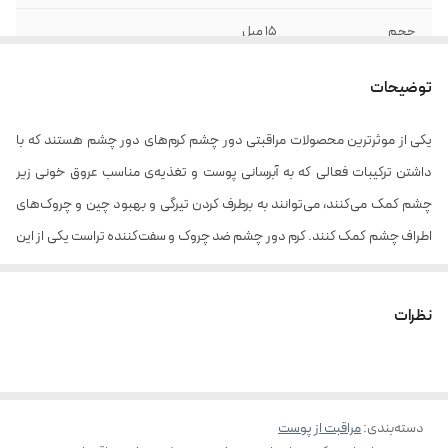
حجم
15 میل
توضیحات
یکی از موثرترین محصولات مراقبتی دور چشم کرم‌های دور چشم هستند که با
داشتن ترکیبات فعالی که به آبرسانی پوست و تغذیه‌ی مناسب عروق خونی زیر
چشم کمک می‌کنند، می‌توانند به برطرف کردن تیرگی و بهبود چین و چروک‌های
اطراف چشم کمک کنند. کرم دور چشم ضد چروک و سفت‌کننده تراست یکی از این
محصولات مراقبتی است که که حاوی ترکیبات آنتی‌اکسیدانی بوده و با مهار
رادیکال‌های آزاد ناشی از پرتوهای UV خورشید، به بهبود تیرگی و رفع پف زیر چشم
نظرات
کمک می‌کند. این محصول حاوی ترکیبات آبرسان و پپتیدهای تقویت کننده‌‌ی
ساخت کلاژن است که ضمن کمک به جلوگیری از خروج رطوبت از پوست، به سفت
شدن پوست و بهبود چین و چروک‌های اطراف چشم شما نیز کمک می‌کند.
دسته‌بندی
:
مراقبت از پوست
آلرژی‌ها و بعضی از عوامل محیطی و پرتوهای UV ممکن است باعث ایجاد