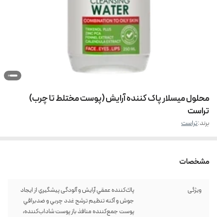
محلول میسلار پاک کننده آرایش (پوست مختلط تا چرب)
تراست
برند:
تراست
مشخصات
ویژگی
پاك‌كننده عمقي آرايش و آلودگی پيشگيري از ايجاد
جوش و آكنه تنظيم ترشح غدد چربي و ضدبراقي
پوست جمع‌كننده منافذ باز پوست شاداب‌كننده،