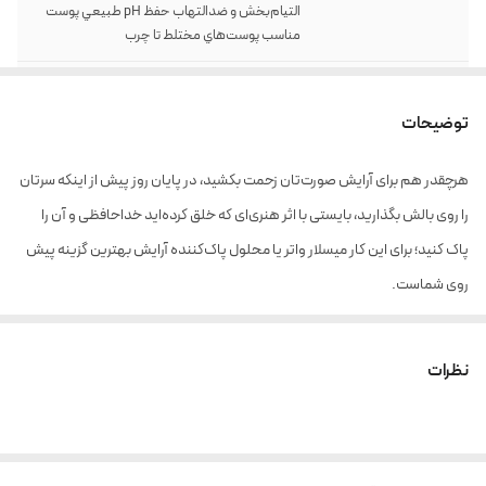
التيام‌بخش و ضدالتهاب حفظ pH طبيعي پوست
مناسب پوست‌هاي مختلط تا چرب
حجم
250 میل
توضیحات
هرچقدر هم برای آرایش صورت‌تان زحمت بکشید، در پایان روز پیش از اینکه سرتان
را روی بالش بگذارید، بایستی با اثر هنری‌ای که خلق کرده‌اید خداحافظی و آن را
پاک کنید؛ برای این کار میسلار واتر یا محلول پاک‌کننده آرایش بهترین گزینه پیش
روی شماست.
به کمک این محصول علاوه بر رسالت اصلی‌اش که پاک کردن آرایش از روی
صورت‌تان می‌باشد، می‌توان برای تمیز کردن انواع آلودگی‌ها و ناخالصی‌ها نیز
نظرات
استفاده کرد. همچنین مصرف این محصول باعث می‌شود سطح ترشح غدد چربی
پوست‌تان تعدیل و کنترل شده و منافذ پوست‌تان کوچک‌تر شود؛ ازینرو دیگر
نباید نگران بروز جوش و آکنه‌های مزاحم روی پوست صورت‌تان باشید. با استفاده