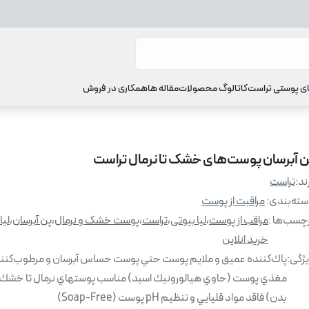
ای پوستی تراست
کاتالوگ محصولات
مقاله ها
همکاری در فروش
ن آبرسان پوست‌های خشک تا نرمال تراست
ند:
تراست
ته‌بندی
:
مراقبت از پوست
چسب‌ها :
مراقب از پوست
،
لیا بیوتی
،
تراست
،
پوست خشک و نرمال
،
پن آبرسان
،
لیا
خرید انلاین
ژگی
:
پاك‌كننده عميق و ملايم پوست حتي پوست حساس آبرسان و مرطوب‌كنند
مغذي پوست (حاوي هيالورونيك اسيد) مناسب پوستهاي نرمال تا خشك
بدن) فاقد مواد قليايي و تنظيم pH پوست (Soap-Free)