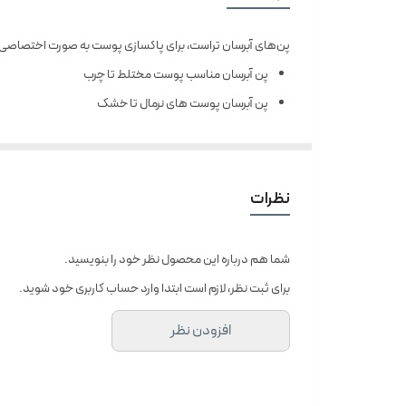
پن‌های آبرسان تراست، برای پاکسازی پوست به صورت اختصاصی ع
پن آبرسان مناسب پوست مختلط تا چرب
پن آبرسان پوست های نرمال تا خشک
فرمولاسیون غیر صابونی این محصول سازگاری بالایی با پوست
موثره هیالورونیک اسید) را حفظ کند و از طرفی با دارا بودن آن
مغذی پوست را تامین کند.
نظرات
در خصوص استفاده از هر کدام از دو نوع پن، حتما از کرم تخص
شما هم درباره این محصول نظر خود را بنویسید.
برای ثبت نظر، لازم است ابتدا وارد حساب کاربری خود شوید.
افزودن نظر