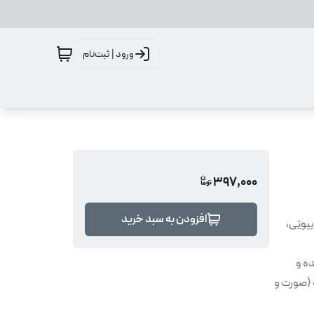
ورود | ثبت‌نام
397,000
افزودن به سبد خرید
بیوتی
،
ه و
 (صورت و