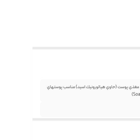
و مغذي پوست (حاوي هيالورونيك اسيد) مناسب پوستهاي