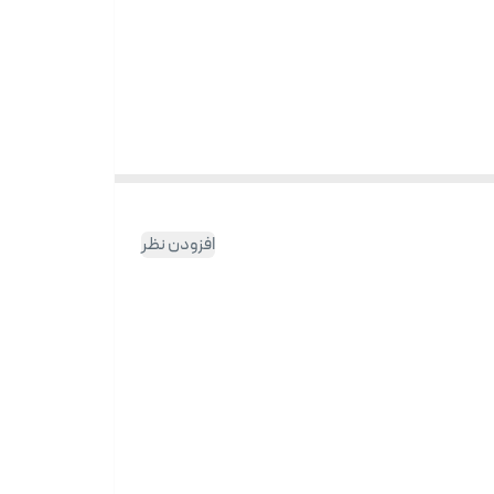
 رطوبت طبیعی موجود در سطح پوست (به علت دارا بودن ماده
ر حفظ رطوبت و
pH
طبیعی پوست موثر واقع شود و نتیجتا مواد
افزودن نظر