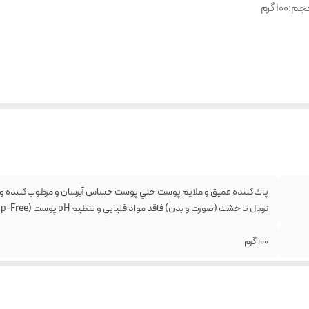
جم
:
100 گرم
پاك‌كننده عميق و ملايم پوست حتي پوست حساس آبرسان و مرطوب‌كننده 
نرمال تا خشك (صورت و بدن) فاقد مواد قليايي و تنظيم pH پوست (Soap-Free)
100 گرم