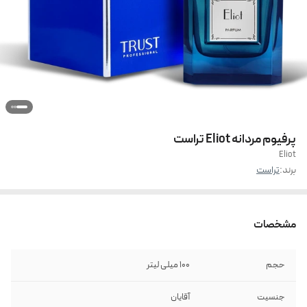
پرفیوم مردانه Eliot تراست
Eliot
برند:
تراست
مشخصات
حجم
100 میلی لیتر
جنسیت
آقایان