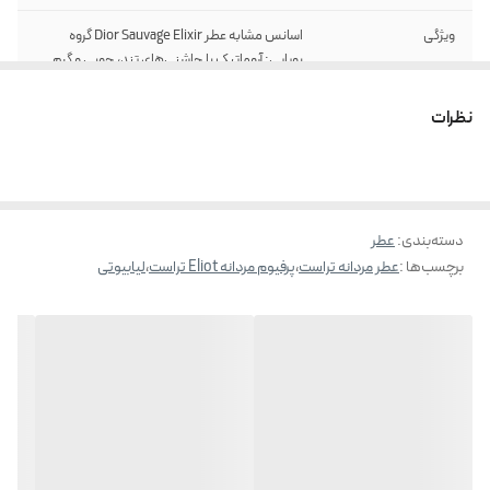
ویژگی
اسانس مشابه عطر Dior Sauvage Elixir گروه
بویایی: آروماتیک با چاشنی‌های تند، چوبی و گرم
نت اولیه: گریپ‌فروت - جوز -هل - دارچین نت
میانی: اسطوخودوس نت پایانی: شیرین‌بیان-
نظرات
چوب صندل- نعناع هندی- خس‌خس- کهربا
دسته‌بندی
:
عطر
برچسب‌ها :
عطر مردانه تراست
،
پرفیوم مردانه Eliot تراست
،
لیابیوتی