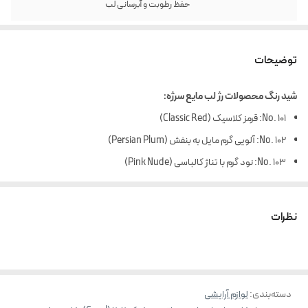
حفظ رطوبت و آبرسانی لب
توضیحات
شید رنگ محصولات رژ لب مایع سرژه
:
No. 101: قرمز کلاسیک (Classic Red)
No. 102: آلویی گرم مایل به بنفش (Persian Plum)
No. 103: نود گرم با تناژ کالباسی (Pink Nude)
No. 104: نود قهوه ای (Brownish Nude)
No. 105: قرمز-صورتی (Mauve Red)
نظرات
No. 106: صورتی-بنفش (Magenta Pink)
No. 201: نود صورتی با برق ملایم (True Pink)
No. 202: مرجانی صورتی با برق ملایم (Coral)
دسته‌بندی
:
لوازم آرایشی