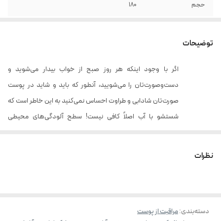
حجم
180
توضیحات
اگر با وجود اینکه هر روز صبح از خواب بیدار می‌شوید و
دست‌وصورت‌تان را می‌شویید، آنطور که باید و شاید در پوست
صورت‌تان شادابی و طراوت احساس نمی‌کنید به این خاطر است که
شستشو با آب اصلاً کافی نیست! سطح آلودگی‌های محیطی
(همچون باکتری‌ها، آلاینده‌ها، ویروس‌ها و...) آنقدر زیاد شده که
آب خالی توان مقابله با آن‌ها را ندارد. چاره کار استفاده از «ژل‌های
نظرات
شوینده پوست» صورت است!
ژل شوینده آبرسان پوست تراست به خاطر داشتن ترکیبات فعال سدیم پی
سی ای، زایلیتول و کمپلکس اولیگوساکاریدی موجب «حفظ رطوبت
دسته‌بندی
:
مراقبت از پوست
پوست» و آبرسانی مناسب سلول‌های لایه اپیدرم می‌شود. کمپلکس