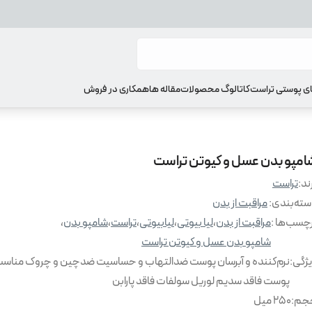
ای پوستی تراست
کاتالوگ محصولات
مقاله ها
همکاری در فروش
امپو بدن عسل و کیوتن تراست
ند:
تراست
ته‌بندی
:
مراقبت از بدن
چسب‌ها :
مراقبت از بدن
،
لیا بیوتی
،
لیابیوتی
،
تراست
،
شامپو بدن
،
شامپو بدن عسل و کیوتن تراست
ژگی
:
نرم‌کننده و آبرسان پوست ضدالتهاب و حساسیت ضدچین و چروک مناسب 
پوست فاقد سدیم لوریل سولفات فاقد پارابن
جم
:
250 میل