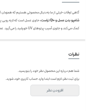
گاهی اوقات خیلی از ما به‌دنبال محصولی هستیم که همزمان کار
شامپو بدن عسل و
Q10
تراست،
حاوی عسل است که لایه رویی پ
کمک می‌کند و جلوی آسیب پرتو‌های UV خورشید را می‌گیرد. عصاره بابونه موجود در این محصول ضدالتهاب و روشن‌کننده پوست است.
تمامی افراد با انواع پوست می‌توانند از این محصول استفاده ک
روش مصرف:
پوست بدن را به مقدار کافی از شامپو آغشته کرده و پس از 2 تا 3 دقیقه آب
هشدارها:
نظرات
درب محصول پس از هر بار استفاده بسته شود.
دور از نور مستقیم خورشید نگهداری شود.
شما هم درباره این محصول نظر خود را بنویسید.
دور از دسترس اطفال نگهداری شود.
برای ثبت نظر، لازم است ابتدا وارد حساب کاربری خود شوید.
افزودن نظر