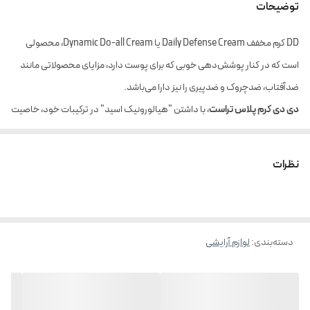
توضیحات
DD کرم مخفف Daily Defense Cream یا Dynamic Do-all Cream، محصولی
است که در کنار پوشش‌دهی خوبی که برای پوست دارد، مزایای محصولاتی مانند
ضدآفتاب، ضدچروک و ضدپیری را نیز دارا می‌باشد.
دی دی کرم پلاس تراست
، با داشتن "هیالورونیک اسید" در ترکیبات خود، خاصیت
آبرسانیِ فوق‌العاده‌ای برای پوست دارد، از تبخیر آب از لایه‌های پوست جلوگیری
کرده و استحکام پوست را تضمین می‌کند. وجود ترکیب فعال "هلیوگارد" در این
نظرات
کرم، باعث حفاظت از پوست در برابر اشعه‌های UV و جلوگیری از پیریِ ناشی از نور
خورشید می‌شود. همچنین ماده "کوآنزیم کیوتن" در این محصول، ضمن ایجاد
یک سد دفاعی بر پوست و مهار رادیکال‌های آزاد، موجب استحکام و بازسازی
دسته‌بندی
:
لوازم آرایشی
پوست و تولید مجدد سلول‌های پوستی می‌شود. "پروتئین هیدرولیزشده کلاژن"
در این محصول، از تخریب رشته‌های کلاژن و الاستین جلوگیری کرده و به حفظ و
تحریک ساخت مجدد آن‌ها در پوست کمک می‌کند. همچنین وجود سرامید
کمپلکس در دی دی کرم تراست، به تقویت سلول‌های پوستی و استحکام آن‌ها