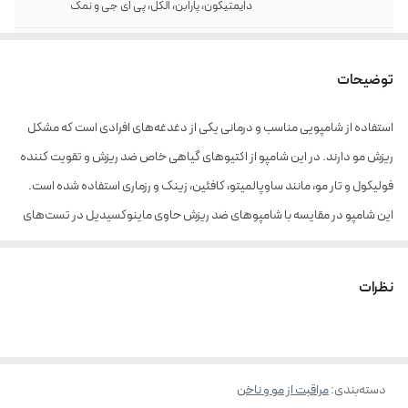
دایمتیکون، پارابن، الکل، پی ای جی و نمک
حجم
200 میل
توضیحات
استفاده از شامپویی مناسب و درمانی یکی از دغدغه‌های افرادی است که مشکل
ریزش مو دارند. در این شامپو از اکتیو‌های گیاهی خاص ضد ریزش و تقویت کننده
فولیکول و تار مو، مانند ساوپالمیتو، کافئین، زینک و رزماری استفاده شده است.
این شامپو در مقایسه با شامپوهای ضد ریزش حاوی ماینوکسیدیل در تست‌های
بالینی انجام شده روی افراد با ریزش موی شدید، ، حدود 2 برابر تاثیرگذاری بیشتری
داشته است.
نظرات
به تمام افرادی که مشکل ریزش موی جدی دارند و یا مستعد ریزش مو هستند
توصیه می‌شود به همراه شامپوی مناسب جنس موی خود از سری شامپوهای
تخصصی، از تونیک تخصصی ضدریزش موی تراست نیز استفاده کنند.
دسته‌بندی
:
توجه: این شامپو
فاقد سولفات
مراقبت از مو و ناخن
در ترکیبات خود می‌باشد.