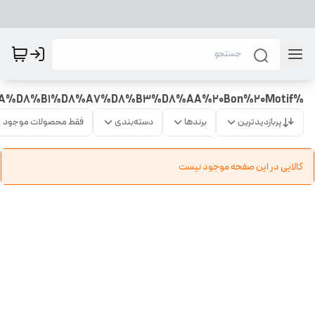
%D8%A8%D8%A7%D8%AF%DB%8C%20%D9%85%DB%8C%D8%B3%D8%AA%20%D9%85%D8%B1%D8%AF%D8%A7%D9%86%D9%87%20%D8%AA%D8%B1%D8%A7%D8%B3%D8%AA%20Bon%20Motif
پربازدیدترین
برندها
دسته‌بندی
فقط محصولات موجود
کالایی در این صفحه موجود نیست