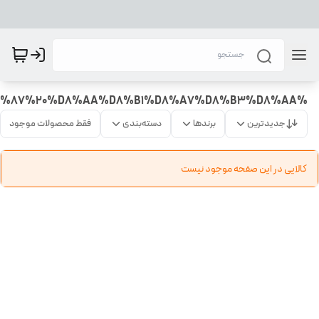
%D8%AE%D9%85%DB%8C%D8%B1%20%D8%AF%D9%86%D8%AF%D8%A7%D9%86%20%D8%B3%D9%81%DB%8C%D8%AF%DA%A9%D9%86%D9%86%D8%AF%D9%87%20%D8%AA%D8%B1%D8%A7%D8%B3%D8%AA
جدیدترین
برندها
دسته‌بندی
فقط محصولات موجود
کالایی در این صفحه موجود نیست