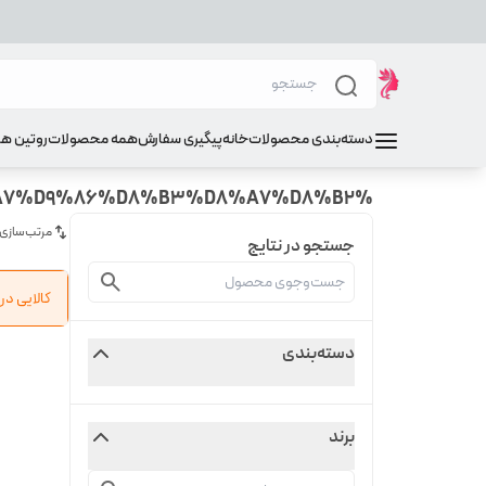
دسته‌بندی محصولات
خانه
پیگیری سفارش
همه محصولات
روتین ه
%D8%B3%D8%B1%D9%85%20%D8%AC%D9%88%D8%A7%D9%86%D8%B3%D8%A7%D8%B2
مرتب‌سازی
جستجو در نتایج
کالایی د
دسته‌بندی
برند