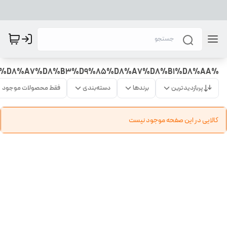
%DA%A9%D8%B1%D9%85%20%D8%B4%D8%A8%20%D8%AA%D8%B1%D8%A7%D8%B3%D8%AA%20%D8%A7%D8%B3%D9%85%D8%A7%D8%B1%D8%AA
پربازدیدترین
برندها
دسته‌بندی
فقط محصولات موجود
کالایی در این صفحه موجود نیست