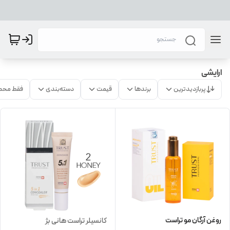
ارایشی
پربازدیدترین
برندها
قیمت
دسته‌بندی
فقط محص
روغن آرگان مو تراست
کانسیلر تراست هانی بژ