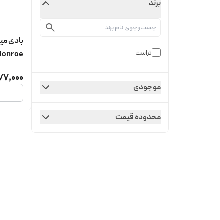
برند
تراست
Monroe
77,000
موجودی
محدوده قیمت