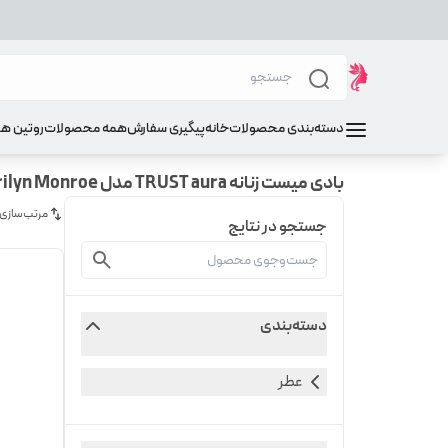
دسته‌بندی محصولات
خانه
پیگیری سفارش
همه محصولات
روتین ه
بادی میست زنانه TRUST aura مدل Marilyn Monroe
مرتب‌سازی
جستجو در نتایج
دسته‌بندی
عطر