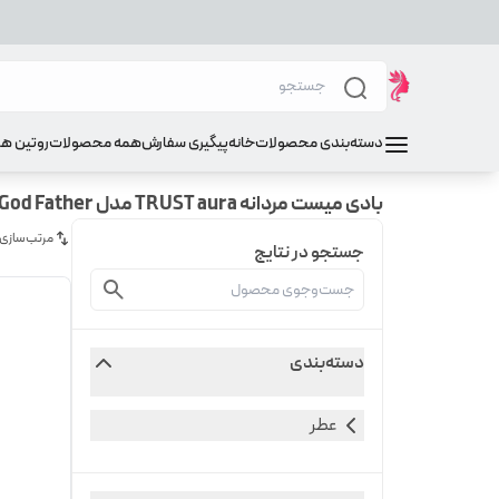
دسته‌بندی محصولات
خانه
پیگیری سفارش
همه محصولات
روتین ه
بادی میست مردانه TRUST aura مدل God Father
مرتب‌سازی
جستجو در نتایج
دسته‌بندی
عطر