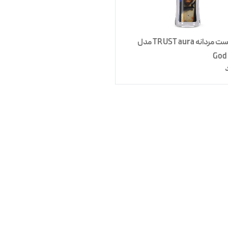
بادی میست مردانه TRUST aura مدل
God