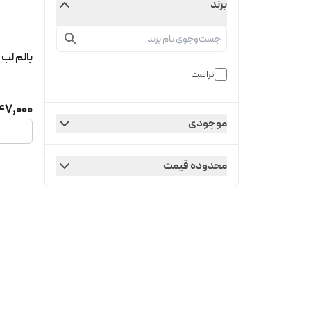
برند
بالم لب 
تراست
47,000
موجودی
محدوده قیمت