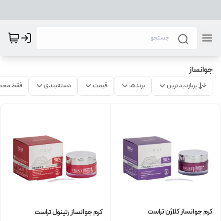
جوانساز
پربازدیدترین
برندها
قیمت
دسته‌بندی
فقط محص
کرم جوانساز کلاژن تراست
کرم جوانساز رتینول تراست