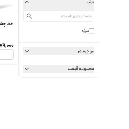
برند
خط چشم
سرژه
79,000
موجودی
محدوده قیمت