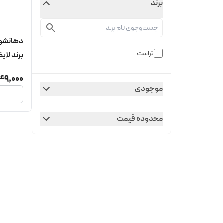
برند
تراست
برند لایف
49,000
موجودی
محدوده قیمت