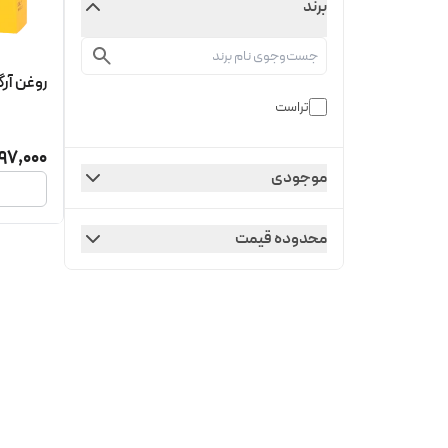
برند
روغن آرگ
تراست
97,000
موجودی
محدوده قیمت