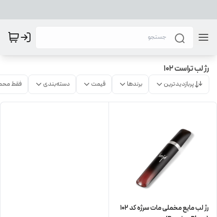
رژ لب تراست 102
پربازدیدترین
برندها
قیمت
دسته‌بندی
فقط محص
رژ لب مایع مخملی مات سرژه کد 102