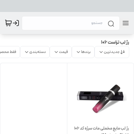
رژ لب تراست 106
جدیدترین
برندها
قیمت
دسته‌بندی
فقط محصو
رژ لب مایع مخملی مات سرژه کد 106