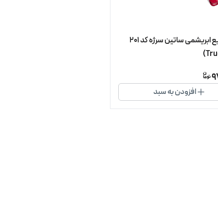
رژ لب مایع ابریشمی ساتین سرژه کد 201
9
افزودن به سبد