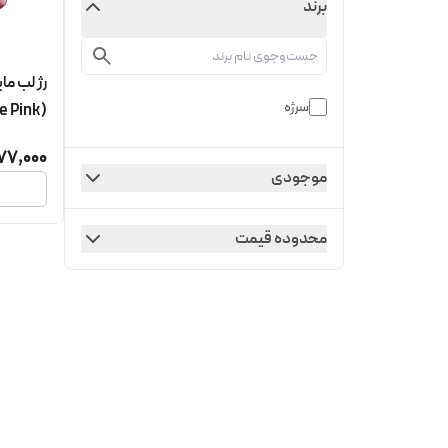
برند
سرژه
(True Pink)
77,000
موجودی
محدوده قیمت