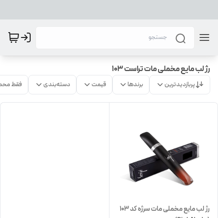
رژ لب مایع مخملی مات تراست 103
پربازدیدترین
برندها
قیمت
دسته‌بندی
فقط محص
رژ لب مایع مخملی مات سرژه کد 103