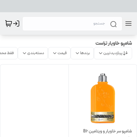
شامپو خاویار تراست
پربازدیدترین
برندها
قیمت
دسته‌بندی
فقط محص
شامپو سر خاویار و ویتامین B6