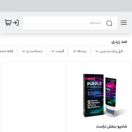
ضد زردی
پربازدیدترین
برندها
قیمت
دسته‌بندی
فقط محص
شامپو بنفش تراست