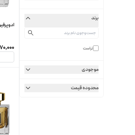
برند
ادوپرفیوم
70,000
تراست
موجودی
محدوده قیمت