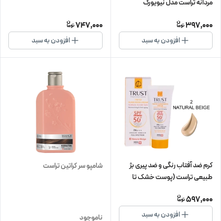
مردانه تراست مدل نیویورک
747,000
397,000
افزودن به سبد
افزودن به سبد
کرم ضد آفتاب رنگی و ضد پیری بژ
شامپو سر کراتین تراست
طبیعی تراست (پوست خشک تا
نرمال)
597,000
افزودن به سبد
ناموجود