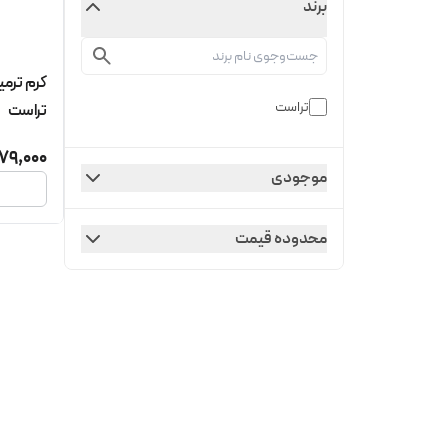
برند
کرم ترم
تراست
تراست
79,000
موجودی
محدوده قیمت