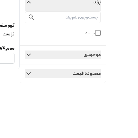
برند
کرم سفت
تراست
تراست
79,000
موجودی
محدوده قیمت