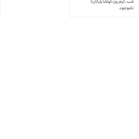
شب ،کرم روز،گواشا رایگان)
ناموجود