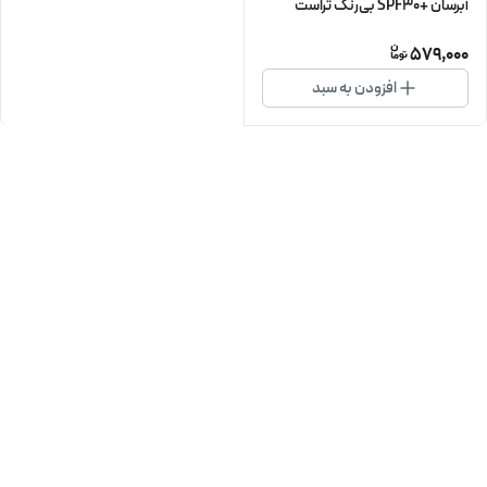
آبرسان +SPF30 بی‌رنگ تراست
579,000
افزودن به سبد