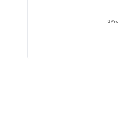
سرم ضدچروک صورت تراست مناسب 30 تا