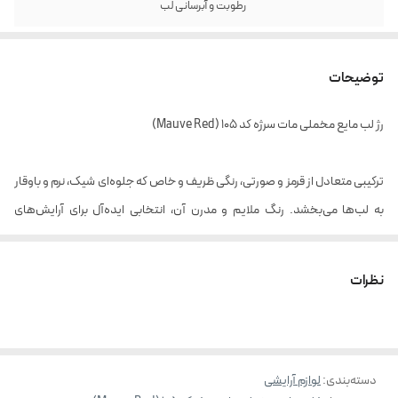
رطوبت و آبرسانی لب
توضیحات
رژ لب مایع مخملی مات سرژه کد 105 (Mauve Red)
ترکیبی متعادل از قرمز و صورتی، رنگی ظریف و خاص که جلوه‌ای شیک، نرم و باوقار
به لب‌ها می‌بخشد. رنگ ملایم و مدرن آن، انتخابی ایده‌آل برای آرایش‌های
مینیمال و لوکس است.
بافت سبک و مخملی این رژ لب، بدون ایجاد حس خشکی، به ‌نرمی روی لب پخش
نظرات
شده و فینیشی مات و یکدست ایجاد می‌کند.
مزایای رژ لب های مایع مخملی مات سرژه
:
دسته‌بندی
:
لوازم آرایشی
رنگدانه بسیار قوی با جلوه مات و مخملی