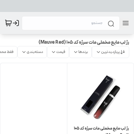
رژ لب مایع مخملی مات سرژه کد 105 (Mauve Red)
پربازدیدترین
برندها
قیمت
دسته‌بندی
فقط محص
رژ لب مایع مخملی مات سرژه کد 105