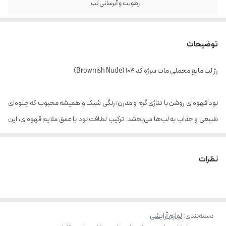
رطوبت و آبرسانی لب
توضیحات
رژ لب مایع مخملی مات سرژه کد 104 (Brownish Nude)
نود قهوه‌ای روشن با تناژی گرم و مدرن؛ رنگی شیک و همیشه ‌محبوب که جلوه‌ای
طبیعی و جذاب به لب‌ها می‌بخشد. ترکیب لطافت نود با عمق ملایم قهوه‌ای، این
رنگ را به انتخابی ایده‌آل برای هر استایل تبدیل کرده است.
بافت سبک و مخملی آن، بدون ایجاد حس خشکی، به ‌راحتی روی لب پخش شده
نظرات
و فینیشی مات و یکدست ایجاد می‌کند.
شید رنگ محصولات رژ لب مایع مخملی مات سرژه
:
No. 101: قرمز کلاسیک (Classic Red)
دسته‌بندی
:
لوازم آرایشی