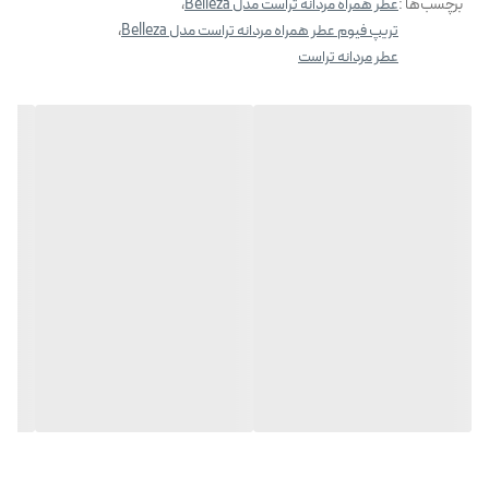
برچسب‌ها :
عطر همراه مردانه تراست مدل Belleza
،
کنید و از تنوع رایحه‌ها لذت ببرید.
تریپ فیوم عطر همراه مردانه تراست مدل Belleza
،
بسیار کوچک و نشکن:
تریپ فیوم با طراحی ظریف و مقاوم، در برابر ضربه و
عطر مردانه تراست
شکستگی بسیار مقاوم است و می‌توانید با خیال راحت آن را حمل کنید.
مزایای استفاده
:
حفظ بوی خوش در طول روز:
با تریپ فیوم می‌توانید در هر زمان و مکانی که
هستید، بوی دل‌انگیز خود را تجدید کنید و حس اعتماد به نفس و شادابی را به
خود هدیه دهید.
جلوگیری از بوی بد:
تریپ فیوم با رایحه‌های دلنشین خود، بوی بد ناشی از
تعریق و آلاینده‌ها را از بین می‌برد و به شما حس تازگی و طراوت می‌بخشد.
هدیه‌ای مناسب:
تریپ فیوم یک هدیه ایده‌آل برای کسانی است که به زیبایی و
آراستگی خود اهمیت می‌دهند.