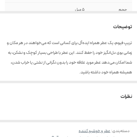
حجم
5 میل
توضیحات
تریپ فیوم، یک عطر همراه ایده‌آل برای کسانی است که می‌خواهند در هر مکان و
زمانی بوی دل‌انگیز خود را حفظ کنند. این عطر با طراحی بسیار کوچک و نشکن، به
شما امکان می‌دهد عطر مورد علاقه خود را بدون نگرانی از نشتی یا خراب شدن،
همیشه همراه خود داشته باشید.
ویژگی‌ها
:
نظرات
قابل حمل:
تریپ فیوم به دلیل اندازه کوچک و وزن کم، به راحتی در جیب، کیف
یا حتی چمدان شما جای می‌گیرد و می‌توانید آن را در سفر، محل کار و یا هر
مکان دیگری به همراه داشته باشید.
دسته‌بندی
:
قابل پر شدن:
عطر و خوشبو کننده
این عطر همراه را می‌توانید به دفعات با عطر دلخواه خود پر