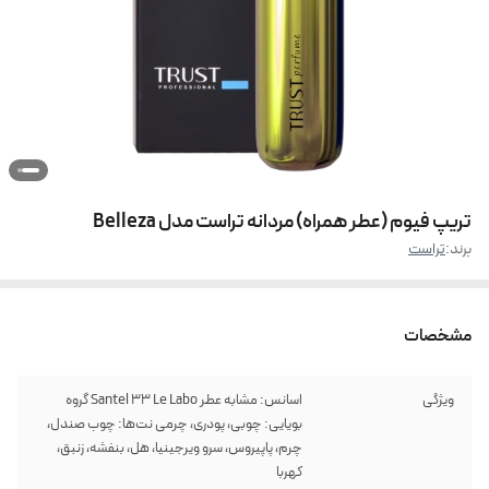
تریپ فیوم (عطر همراه) مردانه تراست مدل Belleza
برند:
تراست
مشخصات
ویژگی
اسانس: مشابه عطر Santel 33 Le Labo گروه
بویایی: چوبی، پودری، چرمی نت‌ها: چوب صندل،
چرم، پاپیروس، سرو ویرجینیا، هل، بنفشه، زنبق،
کهربا