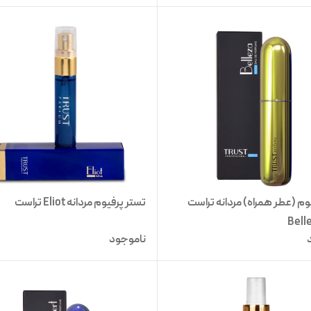
م (عطر همراه) مردانه تراست
تستر پرفیوم مردانه Eliot تراست
ناموجود