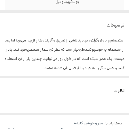
چوب کهربا، وانیل
حجم
100 میل
توضیحات
استحمام و دوش‌گرفتن، بوی بد ناشی از تعریق و آلاینده‌ها را از بین می‌برد؛ اما بعد
از استحمام به خوشبوکننده‌ای نیاز است که عطر تن شما را منحصربه‌فرد کند. بادی
میست، یک عطر سبک است که در طول روز می‌توانید چندین بار از آن استفاده
کنید و حس تازگی را به خود و اطرافیان‌تان هدیه دهید.
بادی میست زنانه تراست مدل Cute با گروه بویایی گلی سفید، میوه‌ای، و مرکباتی
در اختیار شما قرار می‌گیرد. با نت‌های اولیه از سیب، سیب سبز، سیب قرمز، و لیموی
نظرات
ایتالیایی، این بادی میست با یک شروع میوه‌ای و تازه به شما خوش‌آمد می‌گوید.
در نت‌های میانی، شکوفه پرتقال، رز سفید، و یاسمن با هم ترکیب شده‌اند تا یک
رایحه گلی و ملایم را ایجاد کنند. و در نهایت، با نت‌های پایانی شامل چوب کهربا و
دسته‌بندی
:
عطر و خوشبو کننده
وانیل، این بادی میست تعادل خود را پیدا کرده و با یک رایحه دلپذیر و گرم، بویی