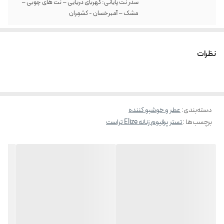
سدر نت پایانی: کهربای دریایی – نت های چوبی –
مشک – آمبرخسان - کشمِران
نظرات
دسته‌بندی
:
عطر و خوشبو کننده
برچسب‌ها :
تستر پرفیوم زنانه Elize تراست