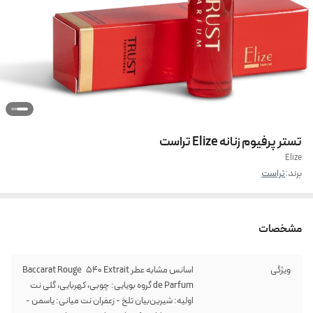
تستر پرفیوم زنانه Elize تراست
Elize
برند:
تراست
مشخصات
ویژگی
اسانس مشابه عطر Baccarat Rouge 540 Extrait
de Parfum گروه بویایی: چوبی، کهربایی، گلی نت
اولیه: شیرین‌بیان تلخ - زعفران نت میانی: یاسمن -