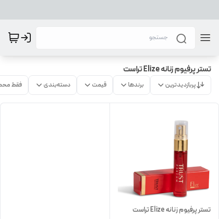
تستر پرفیوم زنانه Elize تراست
پربازدیدترین
برندها
قیمت
دسته‌بندی
فقط محص
تستر پرفیوم زنانه Elize تراست