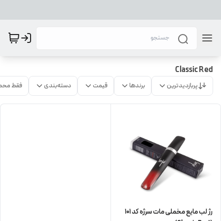
Classic Red
پربازدیدترین
برندها
قیمت
دسته‌بندی
فقط محص
رژ لب مایع مخملی مات سرژه کد 101